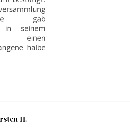
versammlung
arde gab
ll in seinem
icht einen
gangene halbe
sten II.