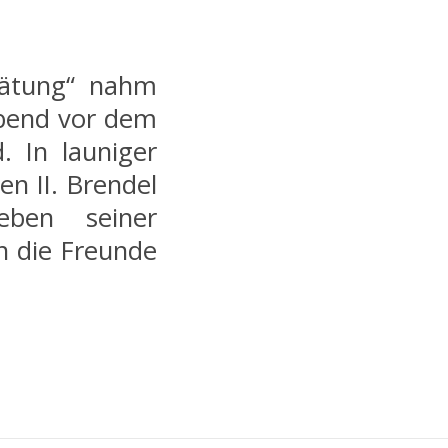
pätung“ nahm
Abend vor dem
. In launiger
n II. Brendel
eben seiner
n die Freunde