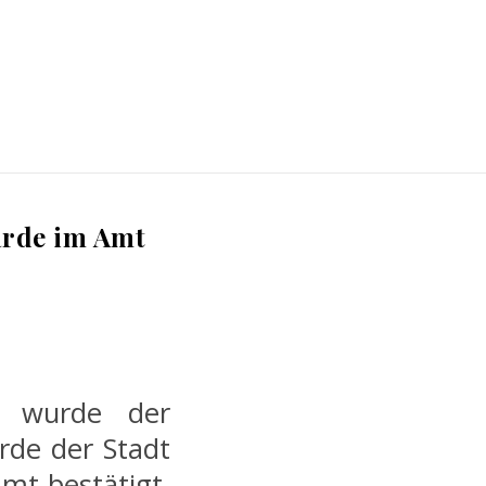
arde im Amt
t wurde der
rde der Stadt
mt bestätigt.