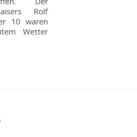
offen. Der
aisers Rolf
her 10 waren
utem Wetter
2