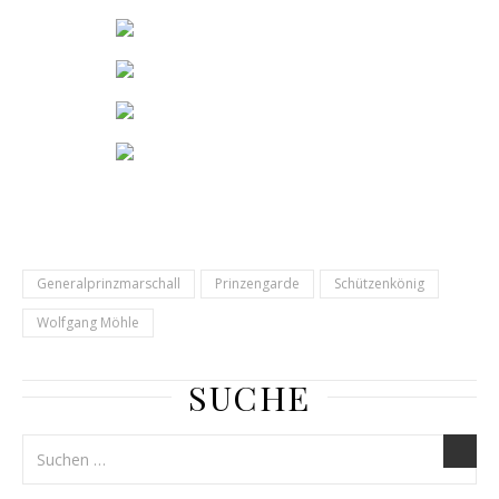
Generalprinzmarschall
Prinzengarde
Schützenkönig
Wolfgang Möhle
SUCHE