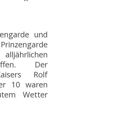
zengarde und
 Prinzengarde
ljährlichen
offen. Der
aisers Rolf
her 10 waren
utem Wetter