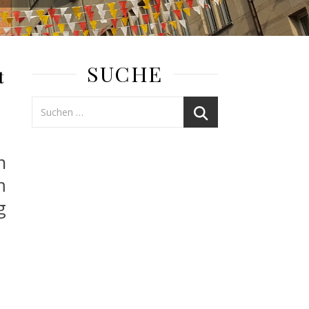
SUCHE
t
n
m
g