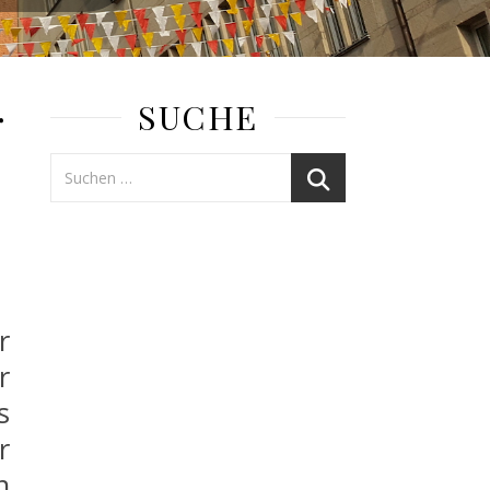
SUCHE
r
r
r
s
r
n